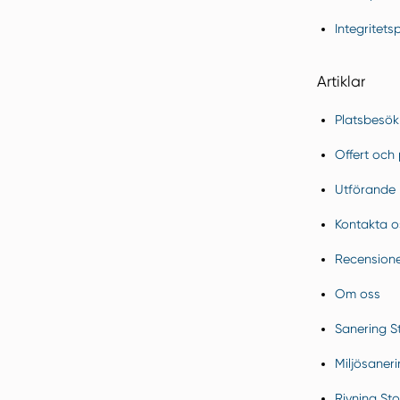
Integritets
Artiklar
Platsbesök 
Offert och 
Utförande
Kontakta o
Recension
Om oss
Sanering S
Miljösaner
Rivning St