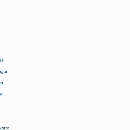
ss
rågan
er
er
karta