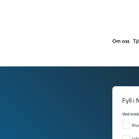
Om oss
Tj
Fyll i
Vad önsk
Riv