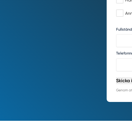
Hål
Ann
Fullstän
Telefon
Skicka 
Genom att