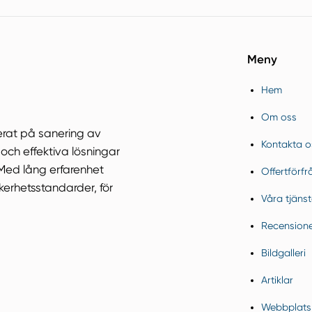
Meny
Hem
Om oss
serat på sanering av
Kontakta o
och effektiva lösningar
 Med lång erfarenhet
Offertförf
äkerhetsstandarder, för
Våra tjänst
Recension
Bildgalleri
Artiklar
Webbplats