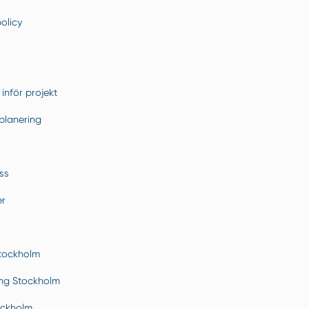
policy
inför projekt
planering
ss
er
tockholm
ing Stockholm
ockholm