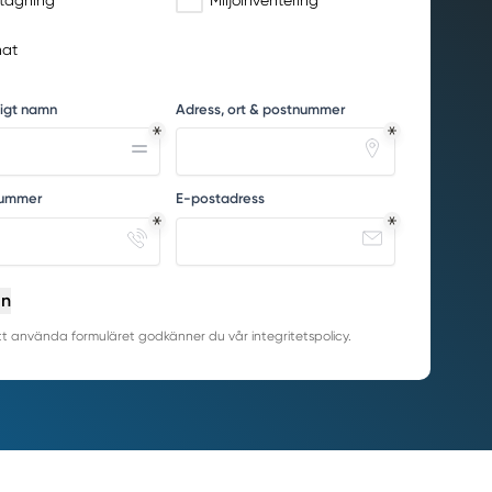
tagning
Miljöinventering
at
digt namn
Adress, ort & postnummer
nummer
E-postadress
in
 använda formuläret godkänner du vår integritetspolicy.